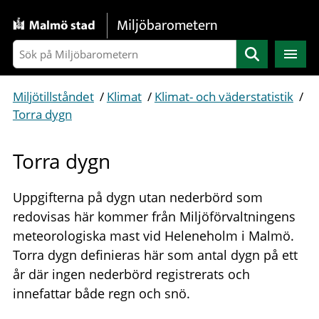
Gå direkt till sidans innehåll
Miljöbarometern
Sök
Miljötillståndet
/
Klimat
/
Klimat- och väderstatistik
/
Torra dygn
Torra dygn
Uppgifterna på dygn utan nederbörd som
redovisas här kommer från Miljöförvaltningens
meteorologiska mast vid Heleneholm i Malmö.
Torra dygn definieras här som antal dygn på ett
år där ingen nederbörd registrerats och
innefattar både regn och snö.