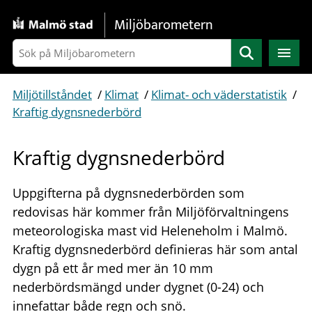
Gå direkt till sidans innehåll
Miljöbarometern
Sök
Miljötillståndet
/
Klimat
/
Klimat- och väderstatistik
/
Kraftig dygnsnederbörd
Kraftig dygnsnederbörd
Uppgifterna på dygnsnederbörden som
redovisas här kommer från Miljöförvaltningens
meteorologiska mast vid Heleneholm i Malmö.
Kraftig dygnsnederbörd definieras här som antal
dygn på ett år med mer än 10 mm
nederbördsmängd under dygnet (0-24) och
innefattar både regn och snö.