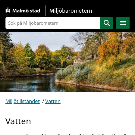
Gå direkt till sidans innehåll
Miljöbarometern
Sök
Miljötillståndet
/
Vatten
Vatten