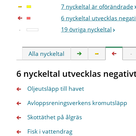
7 nyckeltal är oförändrade
6 nyckeltal utvecklas negati
19 övriga nyckeltal
Alla nyckeltal
6 nyckeltal utvecklas negativ
Oljeutsläpp till havet
Avloppsreningsverkens kromutsläpp
Skottäthet på ålgräs
Fisk i vattendrag