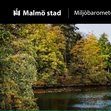
Gå direkt till sidans innehåll
Miljöbaromet