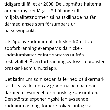
tidigare tillfället år 2008. De uppmätta halterna
är dock mycket låga i förhållande till
miljökvalitetsnormen så haltskillnaderna får
därmed anses som försumbara ur
hälsosynpunkt.
Utsläpp av kadmium till luft sker främst vid
sopförbränning exempelvis då nickel-
kadmiumbatterier inte sorteras ut från
restavfallet. Även förbränning av fossila bränslen
orsakar kadmiumutsläpp.
Det kadmium som sedan faller ned på åkermark
tas till viss del upp av grödorna och hamnar
därmed i livsmedel för mänsklig konsumtion.
Den största exponeringskällan avseende
kadmium är idag, för icke-rökare, intag via