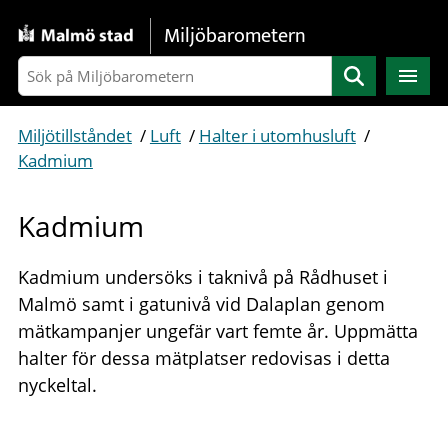
Gå direkt till sidans innehåll
Miljöbarometern
Sök
Miljötillståndet
/
Luft
/
Halter i utomhusluft
/
Kadmium
Kadmium
Kadmium undersöks i taknivå på Rådhuset i
Malmö samt i gatunivå vid Dalaplan genom
mätkampanjer ungefär vart femte år. Uppmätta
halter för dessa mätplatser redovisas i detta
nyckeltal.