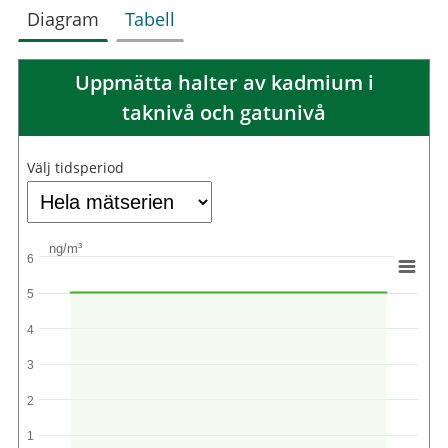
Diagram
Tabell
Uppmätta halter av kadmium i
taknivå och gatunivå
Välj tidsperiod
ng/m³
6
5
4
3
2
1