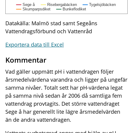
Sege å
Risebergabäcken
Tygelsjöbäcken
Skumparpsdiket
Bunkeflodiket
Datakälla: Malmö stad samt Segeåns
Vattendragsförbund och Vattenråd
Exportera data till Excel
Kommentar
Vad gäller uppmätt pH i vattendragen följer
årsmedelvärdena varandra och ligger på ungefär
samma nivåer. Totalt sett har pH-värdena legat
på samma nivå sedan år 2006 då samtliga fem
vattendrag provtagits. Det större vattendraget
Sege å har generellt lite lägre årsmedelvärden
än de andra vattendragen.
Vattnets surhetsgrad anges med hjälp av pH-