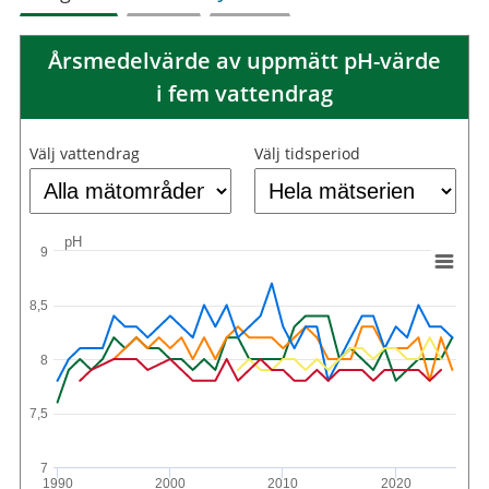
Årsmedelvärde av uppmätt pH-värde
i fem vattendrag
Välj vattendrag
Välj tidsperiod
pH
9
8,5
8
7,5
7
1990
2000
2010
2020