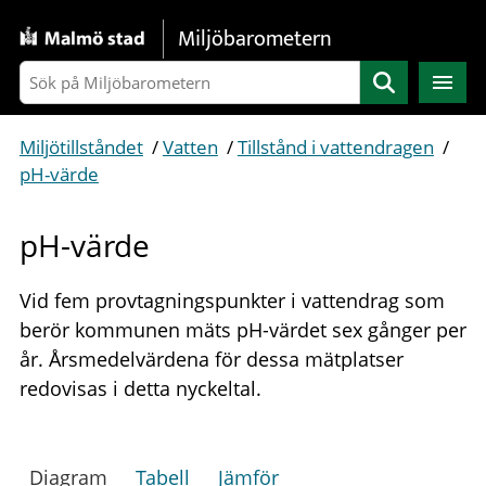
Gå direkt till sidans innehåll
Miljöbarometern
Sök
Miljötillståndet
/
Vatten
/
Tillstånd i vattendragen
/
pH-värde
pH-värde
Vid fem provtagningspunkter i vattendrag som
berör kommunen mäts pH-värdet sex gånger per
år. Årsmedelvärdena för dessa mätplatser
redovisas i detta nyckeltal.
Diagram
Tabell
Jämför