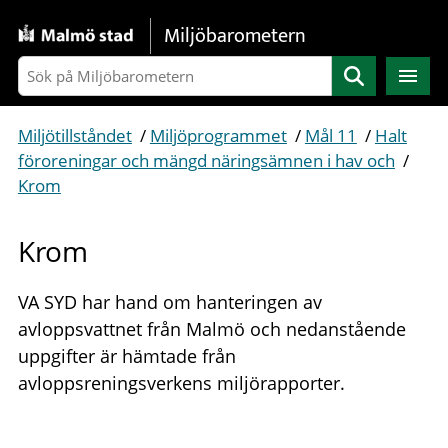
Gå direkt till sidans innehåll
Miljöbarometern
Sök
Miljötillståndet
/
Miljöprogrammet
/
Mål 11
/
Halt
föroreningar och mängd näringsämnen i hav och
/
Krom
Krom
VA SYD har hand om hanteringen av
avloppsvattnet från Malmö och nedanstående
uppgifter är hämtade från
avloppsreningsverkens miljörapporter.