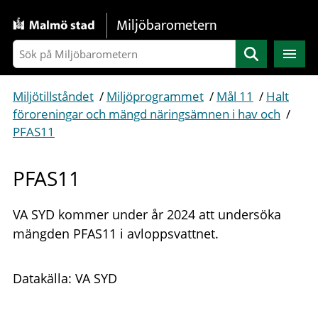
Gå direkt till sidans innehåll
Miljöbarometern
Sök
Miljötillståndet
/
Miljöprogrammet
/
Mål 11
/
Halt
föroreningar och mängd näringsämnen i hav och
/
PFAS11
PFAS11
VA SYD kommer under år 2024 att undersöka
mängden PFAS11 i avloppsvattnet.
Datakälla: VA SYD