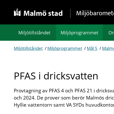
Gå direkt till sidans innehåll
Miljöbaromet
Miljötillståndet
Miljöprogrammet
Om
Miljötillståndet
/
Miljöprogrammet
/
Mål 5
/
Malmö
PFAS i dricksvatten
Provtagning av PFAS 4 och PFAS 21 i dricks
och 2024. De prover som berör Malmös drick
Hyllie vattentorn samt VA SYDs huvudkontor