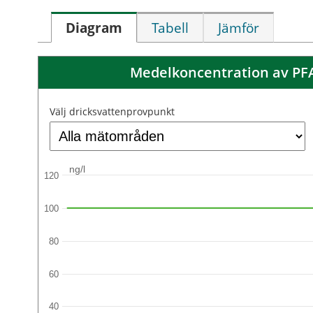
Diagram
Tabell
Jämför
Medelkoncentration av PFAS
Välj dricksvattenprovpunkt
ng/l
120
100
80
60
40