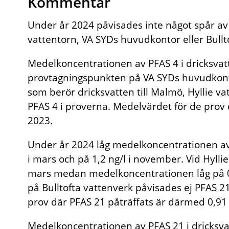
Kommentar
Under år 2024 påvisades inte något spår av P
vattentorn, VA SYDs huvudkontor eller Bullt
Medelkoncentrationen av PFAS 4 i dricksvatte
provtagningspunkten på VA SYDs huvudkont
som berör dricksvatten till Malmö, Hyllie va
PFAS 4 i proverna. Medelvärdet för de prov 
2023.
Under år 2024 låg medelkoncentrationen av
i mars och på 1,2 ng/l i november. Vid Hylli
mars medan medelkoncentrationen låg på 0
på Bulltofta vattenverk påvisades ej PFAS 2
prov där PFAS 21 påträffats är därmed 0,91 
Medelkoncentrationen av PFAS 21 i dricksvatt