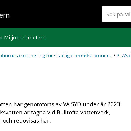
ern
 Miljöbarometern
bornas exponering för skadliga kemiska ämnen.
/
PFAS i
vatten har genomförts av VA SYD under år 2023
svatten är tagna vid Bulltofta vattenverk,
 och redovisas här.