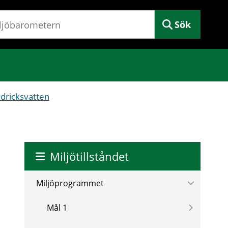
Sök
 dricksvatten
Miljötillståndet
Miljöprogrammet
Mål 1