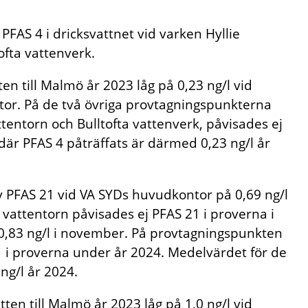
FAS 4 i dricksvattnet vid varken Hyllie
ofta vattenverk.
n till Malmö år 2023 låg på 0,23 ng/l vid
or. På de två övriga provtagningspunkterna
ttentorn och Bulltofta vattenverk, påvisades ej
där PFAS 4 påträffats är därmed 0,23 ng/l år
 PFAS 21 vid VA SYDs huvudkontor på 0,69 ng/l
e vattentorn påvisades ej PFAS 21 i proverna i
,83 ng/l i november. På provtagningspunkten
1 i proverna under år 2024. Medelvärdet för de
ng/l år 2024.
en till Malmö år 2023 låg på 1,0 ng/l vid