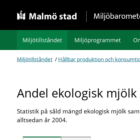
Gå direkt till sidans innehåll
Miljöbaromet
Miljötillståndet
Miljöprogrammet
Om
Miljötillståndet
/
Hållbar produktion och konsumti
Andel ekologisk mjölk
Statistik på såld mängd ekologisk mjölk sam
alltsedan år 2004.