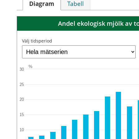
Diagram
Tabell
Andel ekologisk mjölk av t
Välj tidsperiod
%
30
25
20
15
10