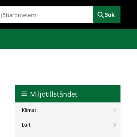
Sök
Miljötillståndet
Klimat
Luft