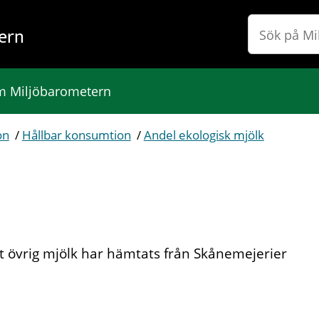
ern
 Miljöbarometern
on
/
Hållbar konsumtion
/
Andel ekologisk mjölk
t övrig mjölk har hämtats från Skånemejerier