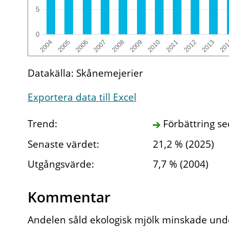
5
0
2009
2007
2005
20
2012
2010
2008
2006
2004
2013
2011
Datakälla: Skånemejerier
Exportera data till Excel
Trend:
Förbättring s
Senaste värdet:
21,2 % (2025)
Utgångsvärde:
7,7 % (2004)
Kommentar
Andelen såld ekologisk mjölk minskade unde