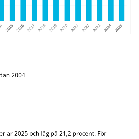
2020
2018
2016
14
2025
2023
2021
2019
2017
2015
2024
2022
edan 2004
r år 2025 och låg på 21,2 procent. För