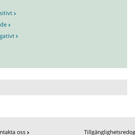
itivt
ade
gativt
ntakta oss
Tillgänglighetsredo