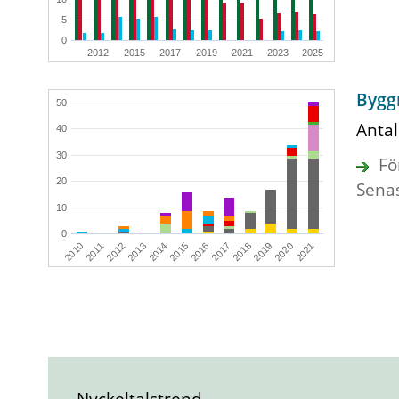
5
0
2012
2015
2017
2019
2021
2023
2025
Byggn
50
Antal
40
30
Fö
20
Sena
10
0
2012
2015
2018
2021
2010
2013
2016
2019
2011
2014
2017
2020
Nyckeltalstrend