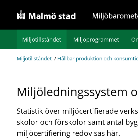
Gå direkt till sidans innehåll
Miljöbaromet
Miljötillståndet
Miljöprogrammet
Om
Miljötillståndet
/
Hållbar produktion och konsumti
Miljöledningssystem oc
Statistik över miljöcertifierade ve
skolor och förskolor samt antal b
miljöcertifiering redovisas här.