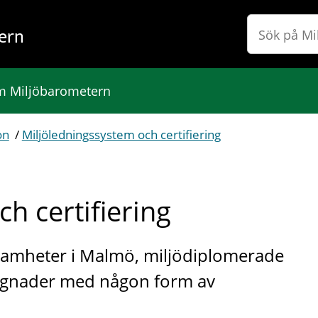
ern
 Miljöbarometern
on
/
Miljöledningssystem och certifiering
h certifiering
rksamheter i Malmö, miljödiplomerade
yggnader med någon form av