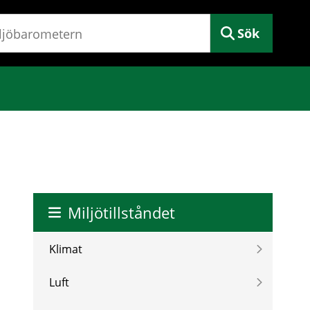
Sök
Miljötillståndet
Klimat
Luft