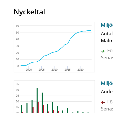
Nyckeltal
Miljö
60
Antal
50
Mal
40
30
Fö
20
Sena
10
0
2000
2005
2010
2015
2020
Miljö
35
30
Andel
25
Fö
20
Sena
15
10