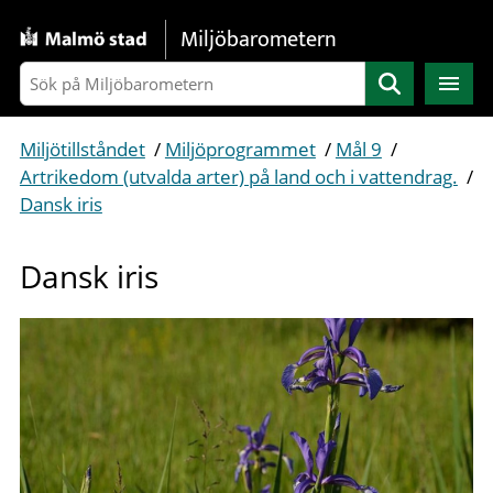
Gå direkt till sidans innehåll
Miljöbarometern
Sök
Miljötillståndet
/
Miljöprogrammet
/
Mål 9
/
Artrikedom (utvalda arter) på land och i vattendrag.
/
Dansk iris
Dansk iris