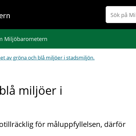
ern
 Miljöbarometern
t av gröna och blå miljöer i stadsmiljön.
lå miljöer i
otillräcklig för måluppfyllelsen, därför