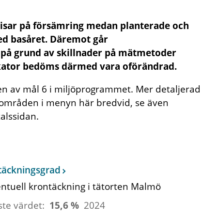
 visar på försämring medan planterade och
med basåret. Däremot går
på grund av skillnader på mätmetoder
ikator bedöms därmed vara oförändrad.
en av mål 6 i miljöprogrammet. Mer detaljerad
maområden i menyn här bredvid, se även
talssidan.
täckningsgrad
ntuell krontäckning i tätorten Malmö
ste värdet:
15,6 %
2024