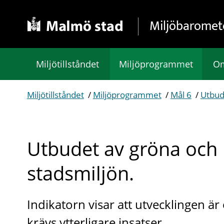
Gå direkt till sidans innehåll
Miljöbaromet
Miljötillståndet
Miljöprogrammet
Om
Miljötillståndet
/
Miljöprogrammet
/
Mål 6
/
Utbude
Utbudet av gröna och b
stadsmiljön.
Indikatorn visar att utvecklingen är 
krävs ytterligare insatser.