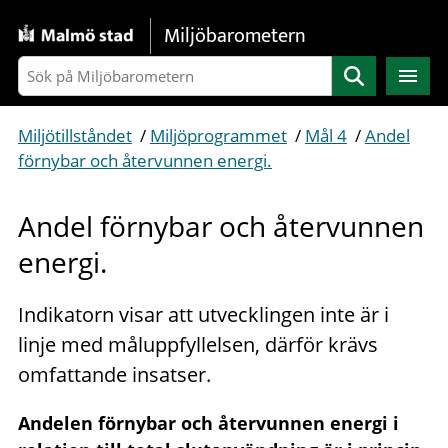
Gå direkt till sidans innehåll
Miljöbarometern
Sök
Miljötillståndet
/
Miljöprogrammet
/
Mål 4
/
Andel
förnybar och återvunnen energi.
Andel förnybar och återvunnen
energi.
Indikatorn visar att utvecklingen inte är i
linje med måluppfyllelsen, därför krävs
omfattande insatser.
Andelen förnybar och återvunnen energi i