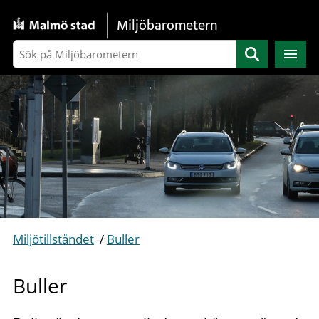
Gå direkt till sidans innehåll
Miljöbarometern
Sök
Miljötillståndet
/
Buller
Buller