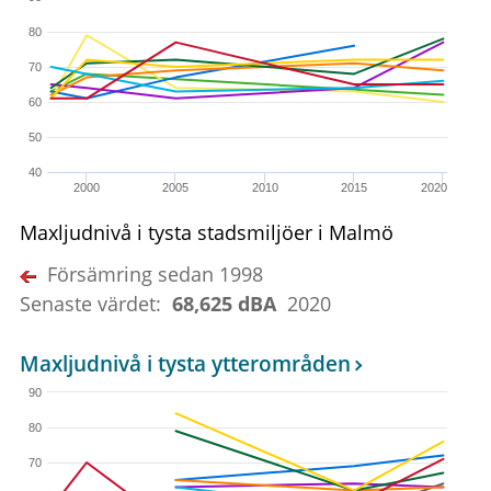
80
70
60
50
40
2000
2005
2010
2015
2020
Maxljudnivå i tysta stadsmiljöer i Malmö
Försämring sedan 1998
Senaste värdet:
68,625 dBA
2020
Maxljudnivå i tysta ytterområden
90
80
70