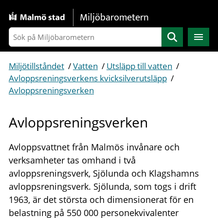
Gå direkt till sidans innehåll
Miljöbarometern
Sök
Miljötillståndet
/
Vatten
/
Utsläpp till vatten
/
Avloppsreningsverkens kvicksilverutsläpp
/
Avloppsreningsverken
Avloppsreningsverken
Avloppsvattnet från Malmös invånare och
verksamheter tas omhand i två
avloppsreningsverk, Sjölunda och Klagshamns
avloppsreningsverk. Sjölunda, som togs i drift
1963, är det största och dimensionerat för en
belastning på 550 000 personekvivalenter