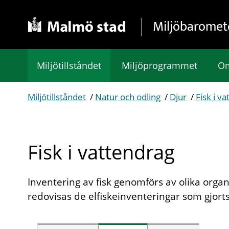
Gå direkt till sidans innehåll
Miljöbaromet
Miljötillståndet
Miljöprogrammet
Om
Miljötillståndet
/
Natur och odling
/
Djur
/
Fisk i v
Fisk i vattendrag
Inventering av fisk genomförs av olika orga
redovisas de elfiskeinventeringar som gjort