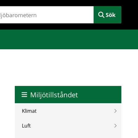
Sök
Miljötillståndet
Klimat
Luft