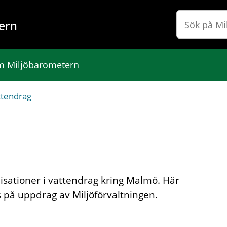
ern
 Miljöbarometern
attendrag
nisationer i vattendrag kring Malmö. Här
s på uppdrag av Miljöförvaltningen.