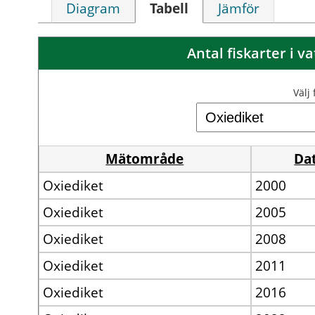
Diagram
Tabell
Jämför
Antal fiskarter i 
Välj
Mätområde
Da
Oxiediket
2000
Oxiediket
2005
Oxiediket
2008
Oxiediket
2011
Oxiediket
2016