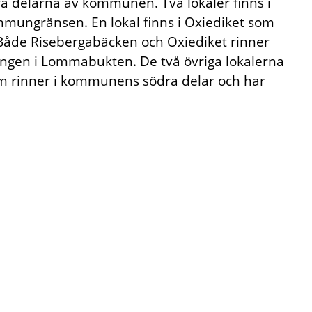
ra delarna av kommunen. Två lokaler finns i
mmungränsen. En lokal finns i Oxiediket som
 Både Risebergabäcken och Oxiediket rinner
pengen i Lommabukten. De två övriga lokalerna
om rinner i kommunens södra delar och har