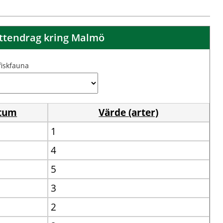
vattendrag kring Malmö
 fiskfauna
tum
Värde (arter)
1
4
5
3
2