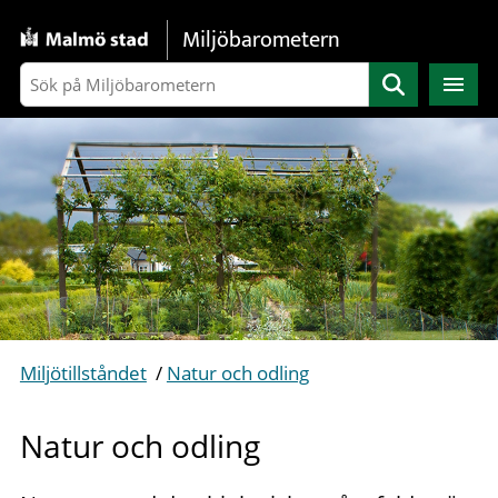
Gå direkt till sidans innehåll
Miljöbarometern
Sök
Miljötillståndet
/
Natur och odling
Natur och odling