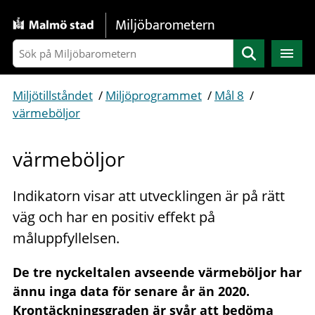
Gå direkt till sidans innehåll
Miljöbarometern
Sök
Miljötillståndet
/
Miljöprogrammet
/
Mål 8
/
värmeböljor
värmeböljor
Indikatorn visar att utvecklingen är på rätt
väg och har en positiv effekt på
måluppfyllelsen.
De tre nyckeltalen avseende värmeböljor har
ännu inga data för senare år än 2020.
Krontäckningsgraden är svår att bedöma