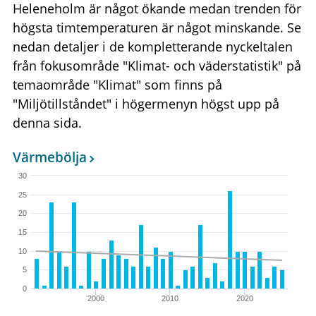
Heleneholm är något ökande medan trenden för
högsta timtemperaturen är något minskande. Se
nedan detaljer i de kompletterande nyckeltalen
från fokusområde "Klimat- och väderstatistik" på
temaområde "Klimat" som finns på
"Miljötillståndet" i högermenyn högst upp på
denna sida.
Värmebölja
30
25
20
15
10
5
0
2000
2010
2020