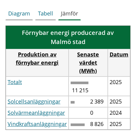
Diagram
Tabell
Jämför
Förnybar energi producerad av
Malmö stad
Produktion av
Senaste
Datum
förnybar energi
värdet
(MWh)
Totalt
2025
11
215
Solcellsanläggningar
2
389
2025
Solvärmeanläggningar
0
2024
Vindkraftsanläggningar
8
826
2025