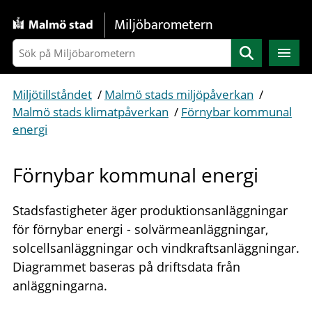
Gå direkt till sidans innehåll
Miljöbarometern
Sök
Miljötillståndet
/
Malmö stads miljöpåverkan
/
Malmö stads klimatpåverkan
/
Förnybar kommunal
energi
Förnybar kommunal energi
Stadsfastigheter äger produktionsanläggningar
för förnybar energi - solvärmeanläggningar,
solcellsanläggningar och vindkraftsanläggningar.
Diagrammet baseras på driftsdata från
anläggningarna.