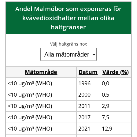
Andel Malmöbor som exponeras för
kvävedioxidhalter mellan olika
haltgränser
Välj haltgräns nox
Mätområde
Datum
Värde (%)
<10 µg/m³ (WHO)
1996
0,0
<10 µg/m³ (WHO)
2000
0,5
<10 µg/m³ (WHO)
2011
2,9
<10 µg/m³ (WHO)
2017
7,5
<10 µg/m³ (WHO)
2021
12,9