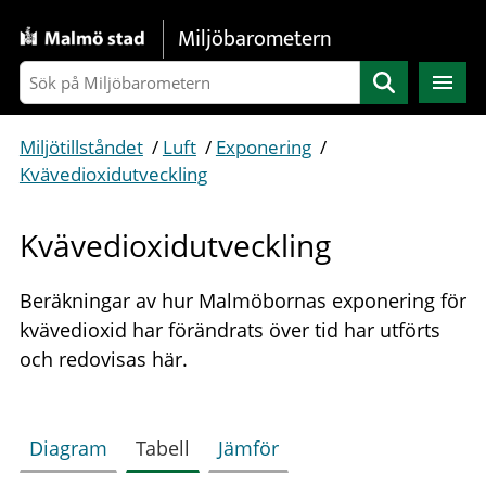
Gå direkt till sidans innehåll
Miljöbarometern
Sök
Miljötillståndet
/
Luft
/
Exponering
/
Kvävedioxidutveckling
Kvävedioxidutveckling
Beräkningar av hur Malmöbornas exponering för
kvävedioxid har förändrats över tid har utförts
och redovisas här.
Diagram
Tabell
Jämför