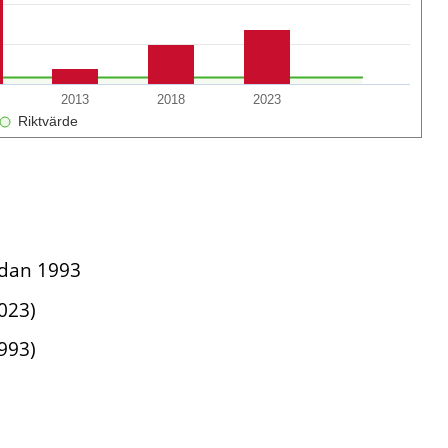
2013
2018
2023
Riktvärde
edan 1993
023)
993)