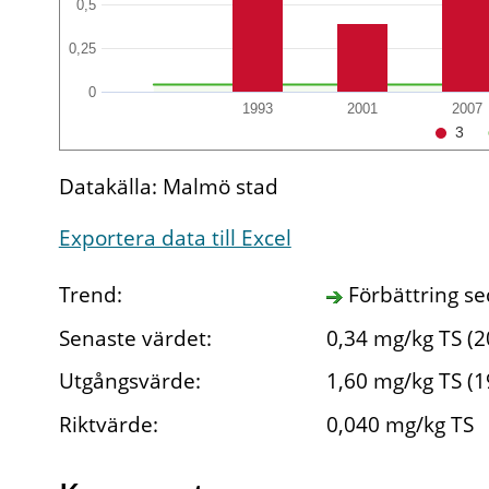
0,5
0,25
0
1993
2001
2007
3
Datakälla: Malmö stad
Exportera data till Excel
Trend:
Förbättring s
Senaste värdet:
0,34 mg/kg TS (2
Utgångsvärde:
1,60 mg/kg TS (1
Riktvärde:
0,040 mg/kg TS