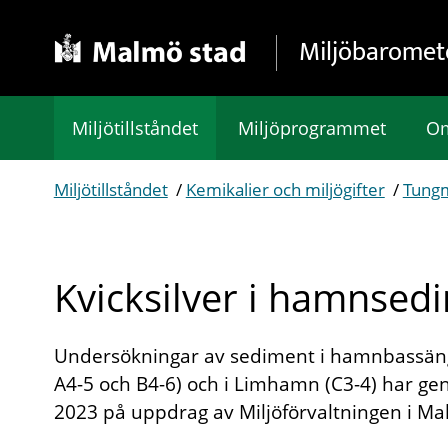
Gå direkt till sidans innehåll
Miljöbaromet
Miljötillståndet
Miljöprogrammet
Om
Miljötillståndet
/
Kemikalier och miljögifter
/
Tungm
Kvicksilver i hamnsed
Undersökningar av sediment i hamnbassäng
A4-5 och B4-6) och i Limhamn (C3-4) har ge
2023 på uppdrag av Miljöförvaltningen i Ma