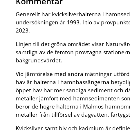
Kommentar
Generellt har kvicksilverhalterna i hamnse
undersökningen år 1993. I tio av provpunkt
2023.
Linjen till det gröna området visar Naturv
samtliga av de femton provtagna stationerna
bakgrundsvärdet.
Vid jämförelse med andra mätningar utförda
hav är halterna i hamnbassängerna betydligt
öppet hav har mer sandiga sediment och där
metaller jämfört med hamnsedimenten som i
beror de högre halterna i Malmös hamnomr
metaller från tillförsel av dagvatten, fartygs
Kvicksilver samt bly och kadmium är definie