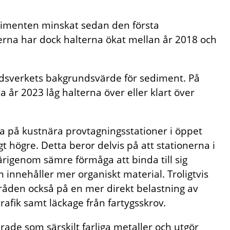
dimenten minskat sedan den första
erna har dock halterna ökat mellan år 2018 och
årdsverkets bakgrundsvärde för sediment. På
 år 2023 låg halterna över eller klart över
 på kustnära provtagningsstationer i öppet
 högre. Detta beror delvis på att stationerna i
igenom sämre förmåga att binda till sig
nnehåller mer organiskt material. Troligtvis
åden också på en mer direkt belastning av
trafik samt läckage från fartygsskrov.
rade som särskilt farliga metaller och utgör