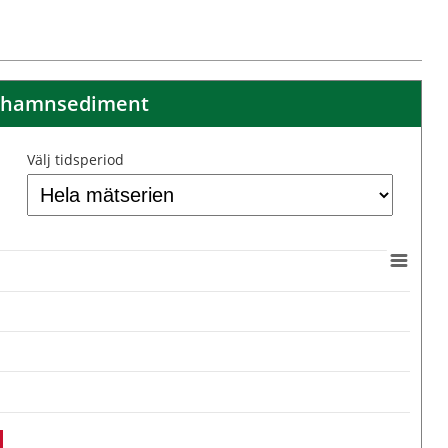
 i hamnsediment
Välj tidsperiod