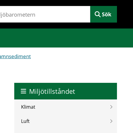
Sök
 hamnsediment
Miljötillståndet
Klimat
Luft