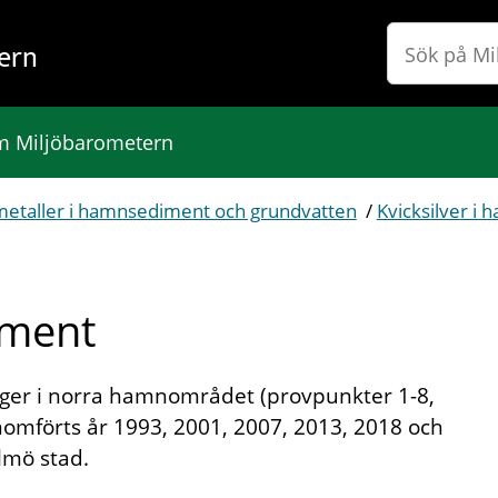
ern
 Miljöbarometern
etaller i hamnsediment och grundvatten
/
Kvicksilver i
iment
er i norra hamnområdet (provpunkter 1-8,
nomförts år 1993, 2001, 2007, 2013, 2018 och
lmö stad.