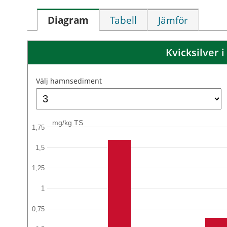
Diagram
Tabell
Jämför
Kvicksilver
Välj hamnsediment
mg/kg TS
1,75
1,5
1,25
1
0,75