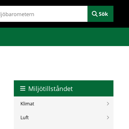
Sök
Miljötillståndet
Klimat
Luft