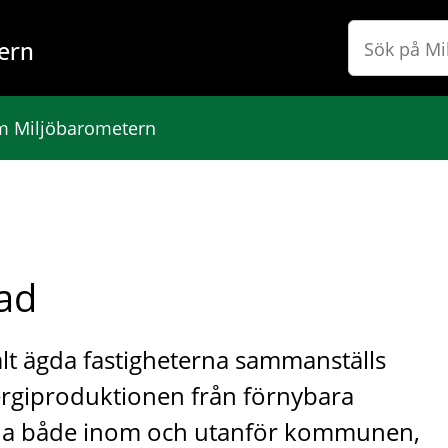
ern
 Miljöbarometern
ad
t ägda fastigheterna sammanställs
ergiproduktionen från förnybara
gna både inom och utanför kommunen,