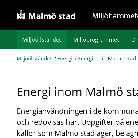
Gå direkt till sidans innehåll
Miljöbaromet
Miljötillståndet
Miljöprogrammet
Om
Miljötillståndet
/
Energi
/
Energi inom Malmö stad
Energi inom Malmö st
Energianvändningen i de kommunal
och redovisas här. Uppgifter på en
källor som Malmö stad äger, belä