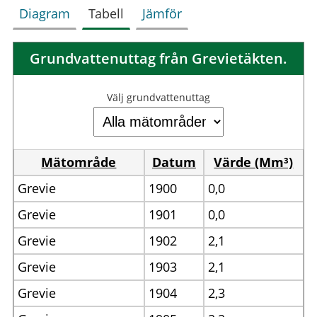
Diagram
Tabell
Jämför
Grundvattenuttag från Grevietäkten.
Välj grundvattenuttag
Mätområde
Datum
Värde (Mm³)
Grevie
1900
0,0
Grevie
1901
0,0
Grevie
1902
2,1
Grevie
1903
2,1
Grevie
1904
2,3