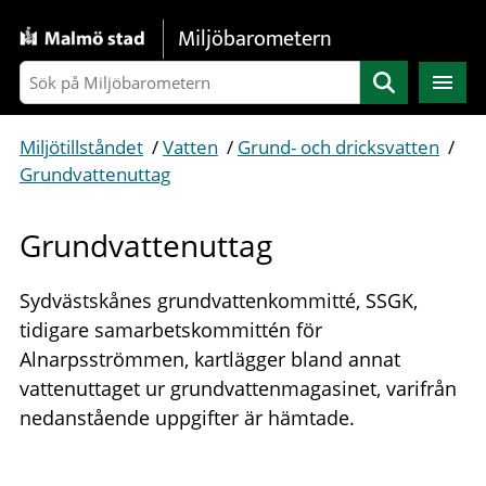
Gå direkt till sidans innehåll
Miljöbarometern
Sök
Miljötillståndet
/
Vatten
/
Grund- och dricksvatten
/
Grundvattenuttag
Grundvattenuttag
Sydvästskånes grundvattenkommitté, SSGK,
tidigare samarbetskommittén för
Alnarpsströmmen, kartlägger bland annat
vattenuttaget ur grundvattenmagasinet, varifrån
nedanstående uppgifter är hämtade.