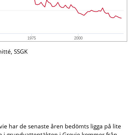
1975
2000
itté, SSGK
ie har de senaste åren bedömts ligga på lite
pp i grundvattentäkten i Grevie kommer från