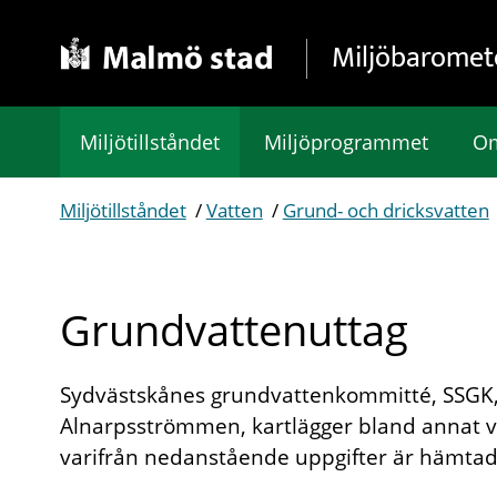
Gå direkt till sidans innehåll
Miljöbaromet
Miljötillståndet
Miljöprogrammet
Om
Miljötillståndet
/
Vatten
/
Grund- och dricksvatten
Grundvattenuttag
Sydvästskånes grundvattenkommitté, SSGK,
Alnarpsströmmen, kartlägger bland annat v
varifrån nedanstående uppgifter är hämtad