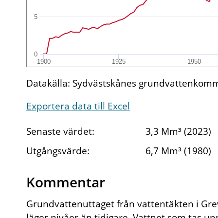
5
0
1900
1925
1950
Datakälla: Sydvästskånes grundvattenkomm
Exportera data till Excel
Senaste värdet:
3,3 Mm³ (2023)
Utgångsvärde:
6,7 Mm³ (1980)
Kommentar
Grundvattenuttaget från vattentäkten i Grev
läger nivåer än tidigare. Vattnet som tas u