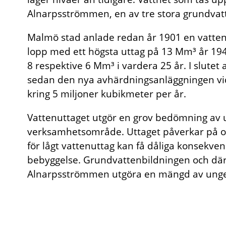
Alnarpsströmmen, en av tre stora grundvat
Malmö stad anlade redan år 1901 en vattent
lopp med ett högsta uttag på 13 Mm³ år 194
8 respektive 6 Mm³ i vardera 25 år. I slutet
sedan den nya avhärdningsanläggningen vid v
kring 5 miljoner kubikmeter per år.
Vattenuttaget utgör en grov bedömning av
verksamhetsområde. Uttaget påverkar på ol
för lågt vattenuttag kan få dåliga konsekve
bebyggelse. Grundvattenbildningen och dä
Alnarpsströmmen utgöra en mängd av unge