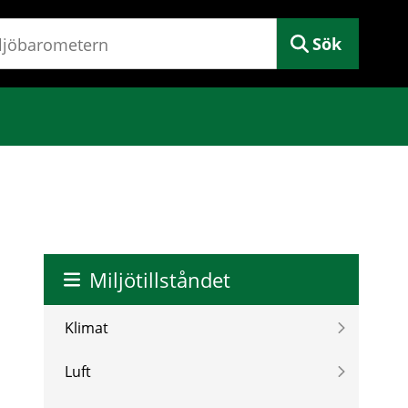
Sök
Miljötillståndet
Klimat
Luft