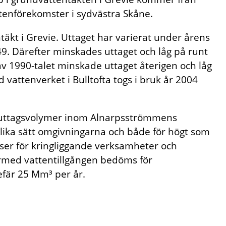
tenförekomster i sydvästra Skåne.
äkt i Grevie. Uttaget har varierat under årens
9. Därefter minskades uttaget och låg på runt
 av 1990-talet minskade uttaget återigen och låg
attenverket i Bulltofta togs i bruk år 2004
 uttagsvolymer inom Alnarpsströmmens
ika sätt omgivningarna och både för högt som
nser för kringliggande verksamheter och
rmed vattentillgången bedöms för
fär 25 Mm³ per år.