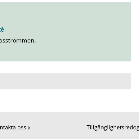
té
rpsströmmen.
ntakta oss
Tillgänglighetsredo