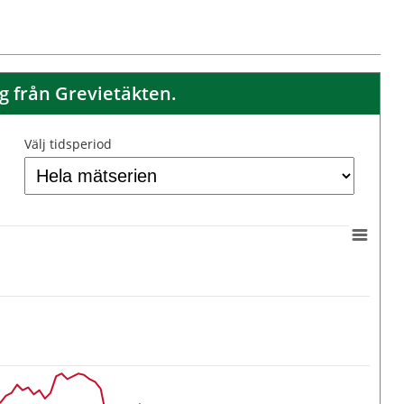
 från Grevietäkten.
Välj tidsperiod