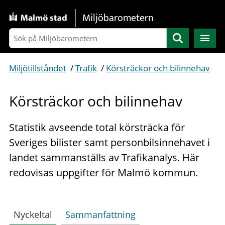
Gå direkt till sidans innehåll
Miljöbarometern
Sök
Miljötillståndet
/
Trafik
/
Körsträckor och bilinnehav
Körsträckor och bilinnehav
Statistik avseende total körsträcka för
Sveriges bilister samt personbilsinnehavet i
landet sammanställs av Trafikanalys. Här
redovisas uppgifter för Malmö kommun.
Nyckeltal
Sammanfattning