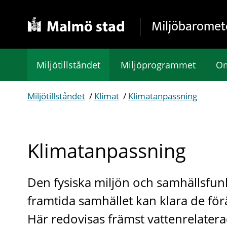
Gå direkt till sidans innehåll
Miljöbaromet
Miljötillståndet
Miljöprogrammet
Om
Miljötillståndet
/
Klimat
/
Klimatanpassning
Klimatanpassning
Den fysiska miljön och samhällsfun
framtida samhället kan klara de fö
Här redovisas främst vattenrelatera