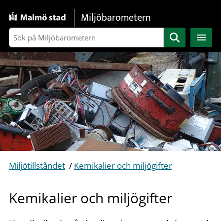
Gå direkt till sidans innehåll
Miljöbarometern
Sök
Miljötillståndet
/
Kemikalier och miljögifter
Kemikalier och miljögifter