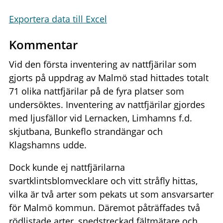
Exportera data till Excel
Kommentar
Vid den första inventering av nattfjärilar som
gjorts på uppdrag av Malmö stad hittades totalt
71 olika nattfjärilar på de fyra platser som
undersöktes. Inventering av nattfjärilar gjordes
med ljusfällor vid Lernacken, Limhamns f.d.
skjutbana, Bunkeflo strandängar och
Klagshamns udde.
Dock kunde ej nattfjärilarna
svartklintsblomvecklare och vitt stråfly hittas,
vilka är två arter som pekats ut som ansvarsarter
för Malmö kommun. Däremot påträffades två
rödlistade arter, snedstreckad fältmätare och