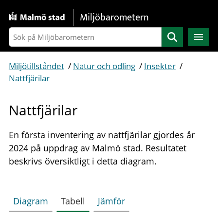
Gå direkt till sidans innehåll
Miljöbarometern
Sök
Miljötillståndet
/
Natur och odling
/
Insekter
/
Nattfjärilar
Nattfjärilar
En första inventering av nattfjärilar gjordes år
2024 på uppdrag av Malmö stad. Resultatet
beskrivs översiktligt i detta diagram.
Diagram
Tabell
Jämför