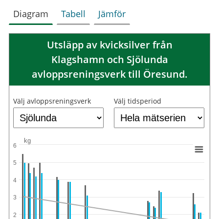
Diagram
Tabell
Jämför
Utsläpp av kvicksilver från
Klagshamn och Sjölunda
avloppsreningsverk till Öresund.
Välj avloppsreningsverk
Välj tidsperiod
kg
6
5
4
3
2