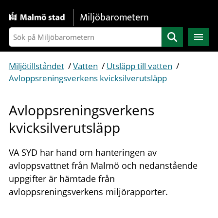
Gå direkt till sidans innehåll
Miljöbarometern
Sök
Miljötillståndet
/
Vatten
/
Utsläpp till vatten
/
Avloppsreningsverkens kvicksilverutsläpp
Avloppsreningsverkens
kvicksilverutsläpp
VA SYD har hand om hanteringen av
avloppsvattnet från Malmö och nedanstående
uppgifter är hämtade från
avloppsreningsverkens miljörapporter.